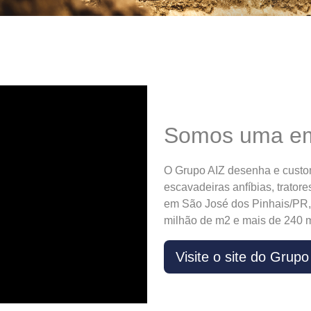
Somos uma em
O Grupo AIZ desenha e custo
escavadeiras anfíbias, tratore
em São José dos Pinhais/PR, 
milhão de m2 e mais de 240 m
Visite o site do Grupo